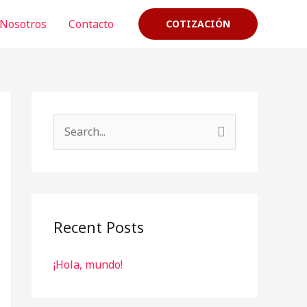
Nosotros
Contacto
COTIZACIÓN
S
e
a
r
c
Recent Posts
h
¡Hola, mundo!
f
o