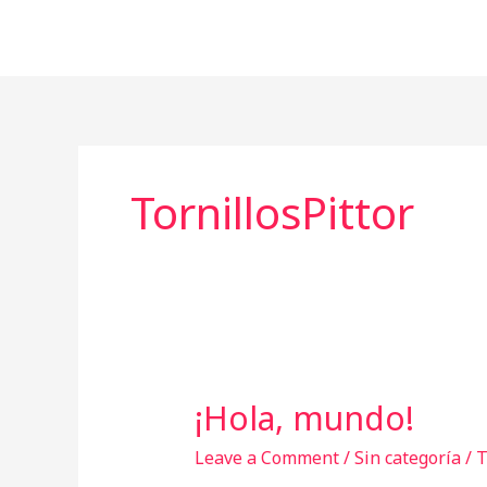
Skip
to
content
TornillosPittor
¡Hola, mundo!
¡Hola,
mundo!
Leave a Comment
/
Sin categoría
/
T